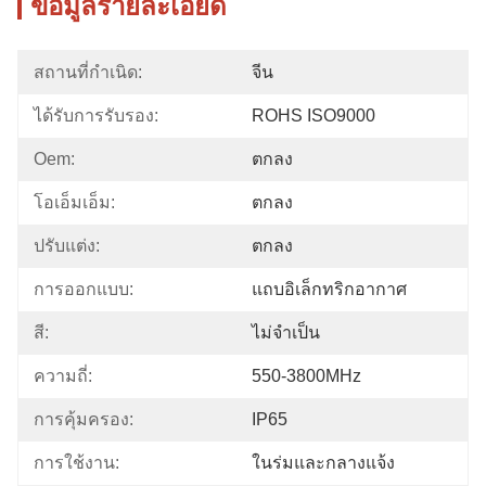
ข้อมูลรายละเอียด
สถานที่กำเนิด:
จีน
ได้รับการรับรอง:
ROHS ISO9000
Oem:
ตกลง
โอเอ็มเอ็ม:
ตกลง
ปรับแต่ง:
ตกลง
การออกแบบ:
แถบอิเล็กทริกอากาศ
สี:
ไม่จําเป็น
ความถี่:
550-3800MHz
การคุ้มครอง:
IP65
การใช้งาน:
ในร่มและกลางแจ้ง