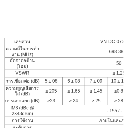
เลขส่วน
VN-DC-0738
ความถี่ในการทํา
698-380
งาน (MHz)
อัตราต่อต้าน
50
(โอม)
VSWR
≤ 1.25
การเชื่อมต่อ (dB)
5 ± 08
6 ± 08
7 ± 09
10 ± 10
ความสูญเสียการ
≤ 205
≤ 1.65
≤ 1.45
≤0.8
ใส่ (dB)
การแยกแยก (dB)
≥23
≥ 24
≥ 25
≥ 28
IM3 (dBc @
- 155 / - 1
2×43dBm)
การใช้งาน
ภายในและภา
ระดับการ