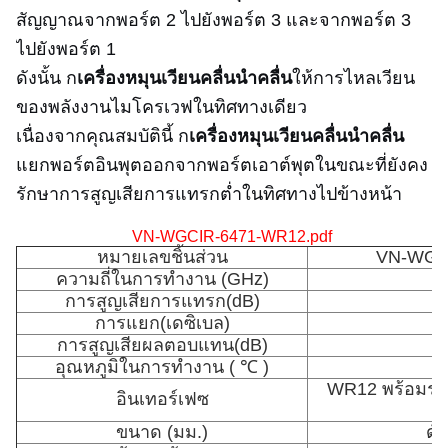
สัญญาณจากพอร์ต 2 ไปยังพอร์ต 3 และจากพอร์ต 3
ไปยังพอร์ต 1
ดังนั้น ก
เครื่องหมุนเวียนคลื่นนำคลื่น
ให้การไหลเวียน
ของพลังงานไมโครเวฟในทิศทางเดียว
เนื่องจากคุณสมบัตินี้ ก
เครื่องหมุนเวียนคลื่นนำคลื่น
แยกพอร์ตอินพุตออกจากพอร์ตเอาต์พุตในขณะที่ยังคง
รักษาการสูญเสียการแทรกต่ำในทิศทางไปข้างหน้า
VN-WGCIR-6471-WR12.pdf
หมายเลขชิ้นส่วน
VN-WGC
ความถี่ในการทำงาน (GHz)
การสูญเสียการแทรก(dB)
การแยก(เดซิเบล)
การสูญเสียผลตอบแทน(dB)
อุณหภูมิในการทำงาน ( ℃ )
-
WR12 พร้อมระบ
อินเทอร์เฟซ
ขนาด (มม.)
ดัง