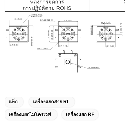
พลังการจัดการ
3วั
การปฏิบัติตาม ROHS
แท็ก:
เครื่องแยกสาย Rf
เครื่องแยกไมโครเวฟ
เครื่องแยก RF