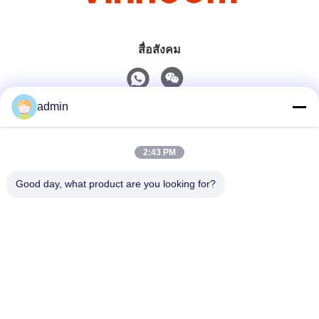
สื่อสังคม
admin
ติดต่อเร็ว
2:43 PM
โทร
0086-551-65396351
Good day, what product are you looking for?
อีเมล
sales@vinncom.com
ที่อยู่
ถนนกังฮัวไฮ เขตอุตสาหกรรมใหม่ เมืองกังจี จังหวัดแชงเฟง